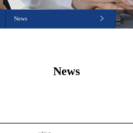
News
News