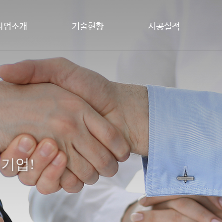
사업소개
기술현황
시공실적
 기업!